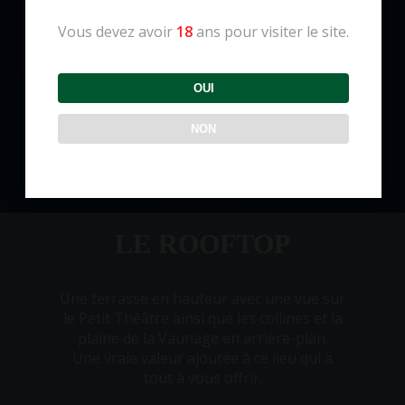
Vous devez avoir
18
ans pour visiter le site.
OUI
NON
LE ROOFTOP
Une terrasse en hauteur avec une vue sur
le Petit Théâtre ainsi que les collines et la
plaine de la Vaunage en arrière-plan.
Une vraie valeur ajoutée à ce lieu qui a
tout à vous offrir.