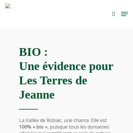
Skip
Men
to
search
main
content
BIO :
Une évidence pour
Les Terres de
Jeanne
La Vallée de Robiac, une chance. Elle est
100% « bio »
, puisque tous les domaines